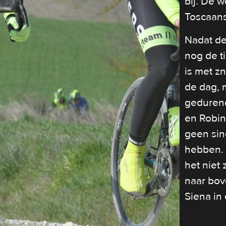
bij. De 
Toscaans
Nadat de
nog de t
is met zn
de dag, 
geduren
en Robin
geen sin
hebben. 
het niet 
naar bov
Siena in