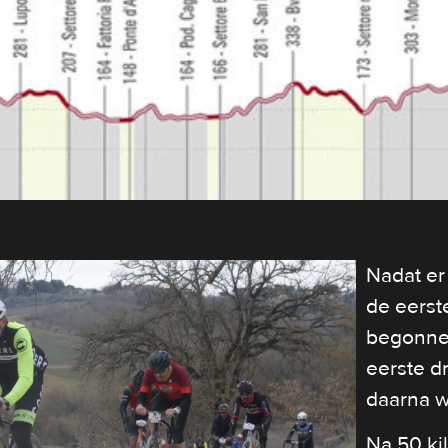
Nadat er
de eerst
begonnen
eerste dr
daarna w
Na 50 ki