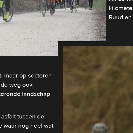
kilomete
Ruud en 
st, maar op sectoren
ep de weg ook
tterende landschap
asfalt tussen de
le waar nog heel wat