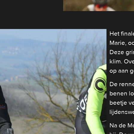
Het fina
Marie, o
Deze gri
klim. Ove
op aan g
De renne
benen lo
beetje 
lijdensw
Na de Mo