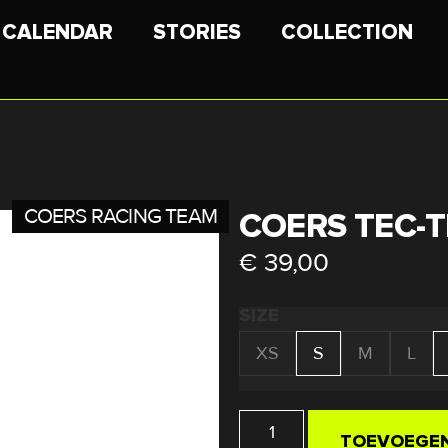
CALENDAR
STORIES
COLLECTION
COERS RACING TEAM
COERS TEC-T
€
39,00
SIZE
XS
S
M
L
TOEVOEGEN