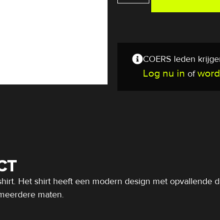
COERS leden krijgen
Log nu in
word
of
CT
hirt. Het shirt heeft een modern design met opvallende 
in meerdere maten.